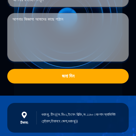
জমা দিন
গুয়াংঝু, চীন ((নং.ডি০১,ইংফেং বিল্ডিং,নং.১১৯০।ঝংশান অ্যাভিনিউ
সেন্ট্রাল,তিয়ানহে জেলা,গুয়াংঝু))
ঠিকানা: