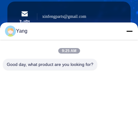
xinfengparts@gmail.com
ই-মেইল
Yang
9:25 AM
0086-189-9844-3486
ফোন:
Good day, what product are you looking for?
Guangzhou XinFeng Engineering Machinery
Co., Ltd.