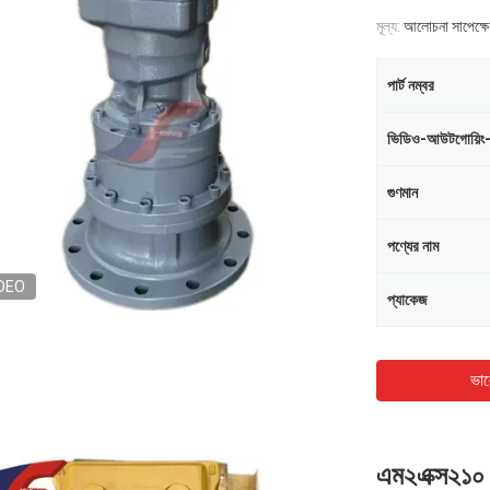
মূল্য:
আলোচনা সাপেক্ষে
পার্ট নম্বর
ভিডিও-আউটগোয়িং
গুণমান
পণ্যের নাম
DEO
প্যাকেজ
ভাল
এম২এক্স২১০