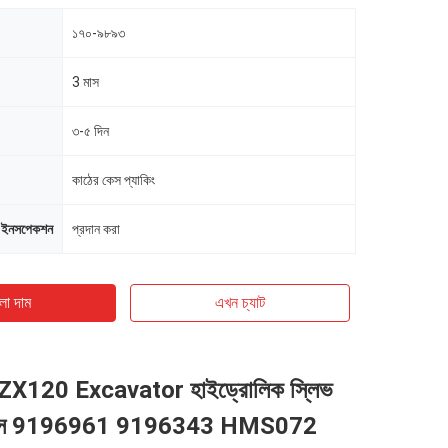
১৭০-৯৮৯৩
3 মাস
৩-৫ দিন
কাঠের কেস প্যাকিং
-ইনসপেকশন
প্রদান করা
ো দাম
এখন চ্যাট
X120 Excavator হাইড্রোলিক স্লিভ
াইস 9196961 9196343 HMS072