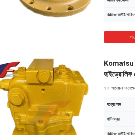
কাঠের প্যাকেজিং
ভিডিও-আউটগোয়িং
ভাল
Komatsu 
হাইড্রোলিক
মূল্য:
আলোচনা সাপেক্ষে
পণ্যের নাম
পার্ট নম্বর
ভিডিও-আউটগোয়িং