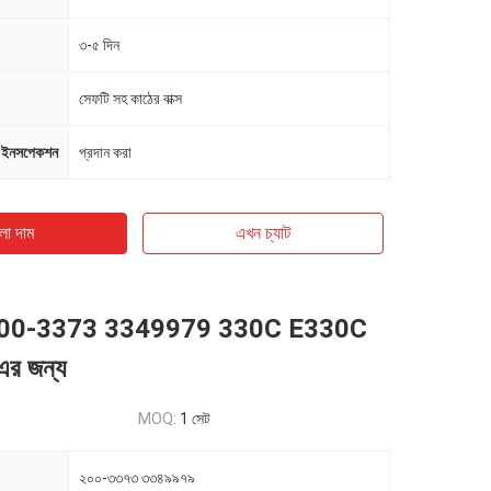
৩-৫ দিন
সেফটি সহ কাঠের বাক্স
-ইনসপেকশন
প্রদান করা
ো দাম
এখন চ্যাট
র 200-3373 3349979 330C E330C
র জন্য
MOQ:
1 সেট
২০০-৩৩৭৩ ৩৩৪৯৯৭৯