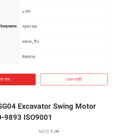
৬ মাস
-ইনসপেকশন
প্রদান করা
গুয়াংডং, চীন
উচ্চমানের
ো দাম
এখন চ্যাট
SG04 Excavator Swing Motor
0-9893 ISO9001
MOQ:
1 সেট