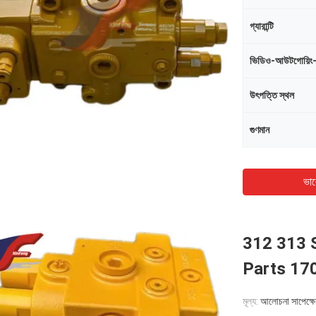
গ্যারান্টি
ভিডিও-আউটগোয়িং
উৎপত্তি স্থল
গুণমান
ভাল
312 313 
Parts 17
মূল্য:
আলোচনা সাপেক্ষে