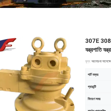
307E 308E 
যন্ত্রপাতি যন্ত্
মূল্য:
আলোচনা সাপেক্ষে
পার্ট নম্বর
গ্যারান্টি
বিতরণ সময়