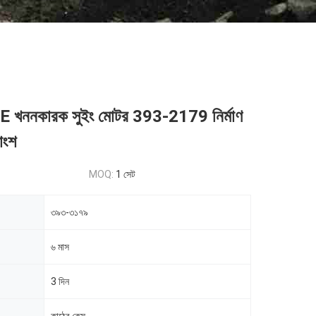
খননকারক সুইং মোটর 393-2179 নির্মাণ
রাংশ
MOQ:
1 সেট
৩৯৩-৩১৭৯
৬ মাস
3 দিন