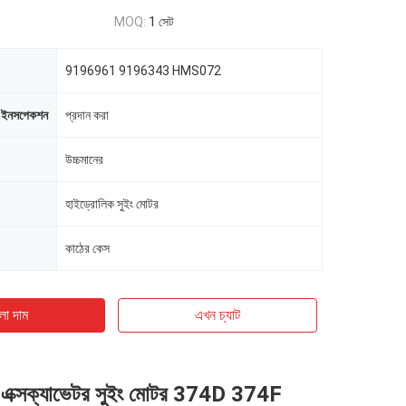
MOQ:
1 সেট
9196961 9196343 HMS072
-ইনসপেকশন
প্রদান করা
উচ্চমানের
হাইড্রোলিক সুইং মোটর
কাঠের কেস
ো দাম
এখন চ্যাট
 এক্সক্যাভেটর সুইং মোটর 374D 374F