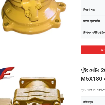
বিতরণ সময়
কাঠের প্যাকেজিং
ভিডিও-আউটগোয়িং
ভাল
সুইং মোট
M5X180 এ
মূল্য:
আলোচনা সাপেক্ষে
পার্ট নম্বর