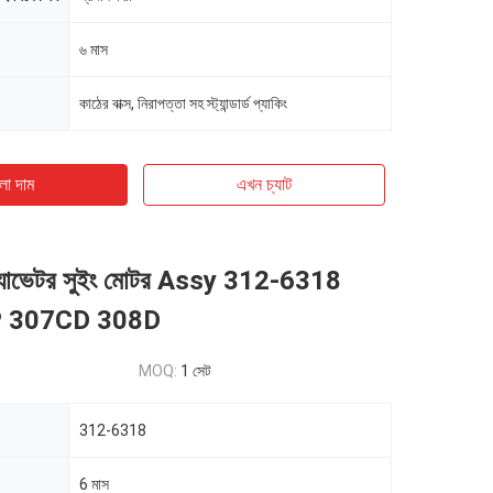
৬ মাস
কাঠের বাক্স, নিরাপত্তা সহ স্ট্যান্ডার্ড প্যাকিং
ো দাম
এখন চ্যাট
সক্যাভেটর সুইং মোটর Assy 312-6318
 307CD 308D
MOQ:
1 সেট
312-6318
6 মাস