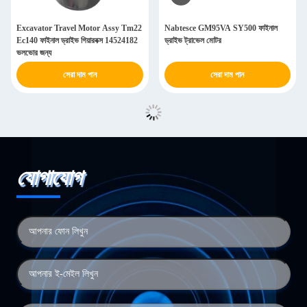
Excavator Travel Motor Assy Tm22
Nabtesce GM95VA SY500 ফাইনাল
Ec140 ফাইনাল ড্রাইভ গিয়ারবক্স 14524182
ড্রাইভ ট্রাভেল মোটর
ভলভোর জন্য
সেরা দাম পান
সেরা দাম পান
যোগাযোগ