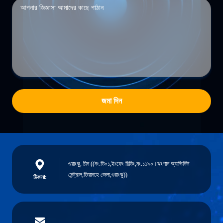
জমা দিন
গুয়াংঝু, চীন ((নং.ডি০১,ইংফেং বিল্ডিং,নং.১১৯০।ঝংশান অ্যাভিনিউ
সেন্ট্রাল,তিয়ানহে জেলা,গুয়াংঝু))
ঠিকানা: