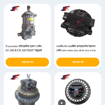
Excavator হাইড্রোলিক ভ্রমণ মোটর
৩৩৬ডি২এল ৩৩৬জিসি এক্সক্যাভেটর ট্রাভেল
EC140 R170 A6VM107 স্ট্যান্ডার্ড
মোটর ৩৫৩-০৫৬২ ৫১৯-২৪৭৯ ৩২২-৮৭২৯
সেরা দাম পান
সেরা দাম পান