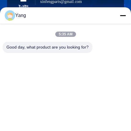
xinfengparts@gmail.com
ই-মেইল
Yang
5:35 AM
0086-189-9844-3486
ফোন:
Good day, what product are you looking for?
Guangzhou XinFeng Engineering Machinery
Co., Ltd.