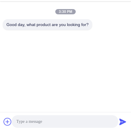
3:30 PM
0086-189-9844-3486
ফোন:
Good day, what product are you looking for?
Guangzhou XinFeng Engineering Machinery
Co., Ltd.
Guangzhou XinFeng Engineering Machinery Co., Ltd.
সেরা দাম পান
একটি উদ্ধৃতি পেতে