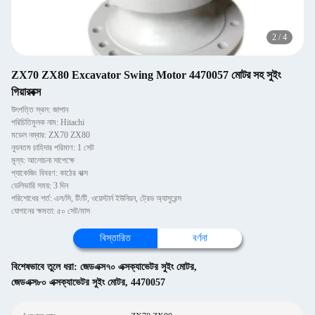
2
/
4
ZX70 ZX80 Excavator Swing Motor 4470057 মোটর সহ সুইং
গিয়ারবক্স
উৎপত্তি স্থল: জাপান
পরিচিতিমুলক নাম: Hitachi
মডেল নম্বার: ZX70 ZX80
ন্যূনতম চাহিদার পরিমাণ: 1 সেট
মূল্য: আলোচনা সাপেক্ষে
প্যাকেজিং বিবরণ: কাঠের বাক্স
ডেলিভারি সময়: 3 দিন
পরিশোধের শর্ত: এল/সি, টি/টি, ওয়েস্টার্ন ইউনিয়ন, ট্রেড অ্যাসুরেন্স
যোগানের ক্ষমতা: ৫০ সেট/মাস
বিস্তারিত
বর্ণনা
বিশেষভাবে তুলে ধরা:
জেডএক্স৭০ এক্সক্যাভেটর সুইং মোটর
,
জেডএক্স৮০ এক্সক্যাভেটর সুইং মোটর
,
4470057