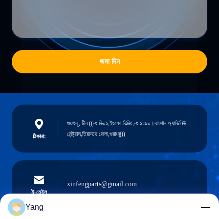
জমা দিন
গুয়াংঝু, চীন ((নং.ডি০১,ইংফেং বিল্ডিং,নং.১১৯০।ঝংশান অ্যাভিনিউ
সেন্ট্রাল,তিয়ানহে জেলা,গুয়াংঝু))
ঠিকানা:
xinfengparts@gmail.com
ই-মেইল
Yang