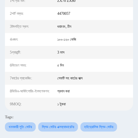
1পণ্যের নাম:
ZX70 ZX80
2পার্ট নম্বর:
4470057
3উৎপত্তি স্থল:
গুয়াংডং, চীন
4ওজন:
১০০-১২০ কেজি
5গ্যারান্টি:
3 মাস
6বিতরণ সময়:
৫ দিন
7কাঠের প্যাকেজিং:
সেফটি সহ কাঠের বাক্স
8ভিডিও-আউটগোয়িং-ইনসপেকশন:
প্রদান করা
9MOQ:
১ টুকরা
Tags:
খননকারী সুইং মোটর
স্লিভ মোটর এক্সক্যাভারেটর
হাইড্রোলিক স্লিভ মোটর