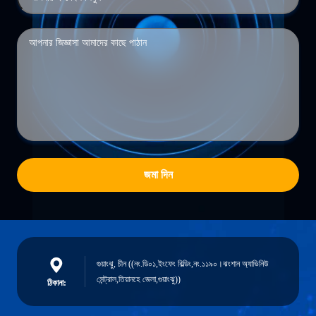
জমা দিন
গুয়াংঝু, চীন ((নং.ডি০১,ইংফেং বিল্ডিং,নং.১১৯০।ঝংশান অ্যাভিনিউ
সেন্ট্রাল,তিয়ানহে জেলা,গুয়াংঝু))
ঠিকানা: