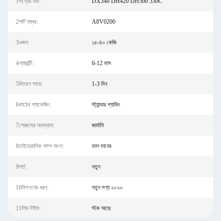
1পণ্যের নাম:
DX340 DH420 DH500 330C
2পার্ট নম্বর:
A8V0200
3ওজন:
১৫-৪০ কেজি
4গ্যারান্টি:
6-12 মাস
5বিতরণ সময়:
1-3 দিন
6কাঠের প্যাকেজিং:
স্ট্যান্ডার প্যাকিং
7শোরুমের অবস্থান:
জার্মানি
8হাইড্রোলিক পাম্প অংশ:
ভাল মানের
9শর্ত:
নতুন
10বিপণনের ধরন:
নতুন পণ্য ২০২০
11লিড টাইম:
স্টক আছে