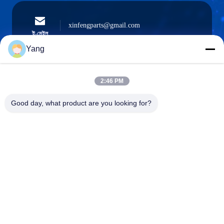
xinfengparts@gmail.com
ই-মেইল
Yang
2:46 PM
0086-189-9844-3486
ফোন:
Good day, what product are you looking for?
Guangzhou XinFeng Engineering Machinery
Co., Ltd.