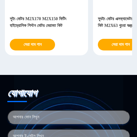
সুইং মোটর M2X170 M2X150 ফিটিং
স্যুইং মোটর এক্সক্যাভেটর হ
হাইড্রোলিক পিস্টন মোটর মেরামত কিট
কিট M2X63 খুচরা যন্ত্রাংশ
সেরা দাম পান
সেরা দাম পান
যোগাযোগ