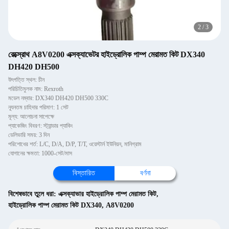
2
/
3
রেক্স্রোথ A8V0200 এক্সক্যাভেটর হাইড্রোলিক পাম্প মেরামত কিট DX340
DH420 DH500
উৎপত্তি স্থল: চীন
পরিচিতিমুলক নাম: Rexroth
মডেল নম্বার: DX340 DH420 DH500 330C
ন্যূনতম চাহিদার পরিমাণ: 1 সেট
মূল্য: আলোচনা সাপেক্ষে
প্যাকেজিং বিবরণ: স্ট্যান্ডার প্যাকিং
ডেলিভারি সময়: 3 দিন
পরিশোধের শর্ত: L/C, D/A, D/P, T/T, ওয়েস্টার্ন ইউনিয়ন, মানিগ্রাম
যোগানের ক্ষমতা: 1000-সেট/মাস
বিস্তারিত
বর্ণনা
বিশেষভাবে তুলে ধরা:
এক্সক্যাভার হাইড্রোলিক পাম্প মেরামত কিট
,
হাইড্রোলিক পাম্প মেরামত কিট DX340
,
A8V0200