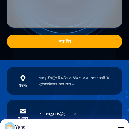
জমা দিন
গুয়াংঝু, চীন ((নং.ডি০১,ইংফেং বিল্ডিং,নং.১১৯০।ঝংশান অ্যাভিনিউ
সেন্ট্রাল,তিয়ানহে জেলা,গুয়াংঝু))
ঠিকানা:
xinfengparts@gmail.com
ই-মেইল
Yang