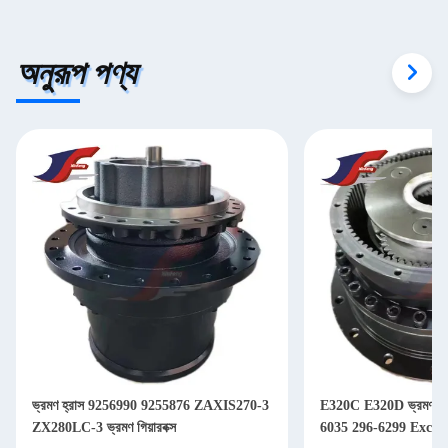
অনুরূপ পণ্য
E320C E320D ভ্রমণ হ্রাস গিয়ারবক্স 227-
ভ্রমণ হ্রাস গিয়ার বক্স 
6035 296-6299 Excavator জন্য
SH200A3 LNM0389