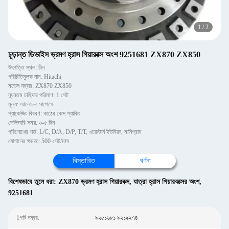
1
/
2
চূড়ান্ত ডিভাইস ভ্রমণ হ্রাস গিয়ারবক্স অংশ 9251681 ZX870 ZX850
উৎপত্তি স্থল: চীন
পরিচিতিমুলক নাম: Hitachi
মডেল নম্বার: ZX870 ZX850
ন্যূনতম চাহিদার পরিমাণ: 1 সেট
মূল্য: আলোচনা সাপেক্ষে
প্যাকেজিং বিবরণ: কাঠের কেস প্যাকিং
ডেলিভারি সময়: ৩-৫ দিন
পরিশোধের শর্ত: L/C, D/A, D/P, T/T, ওয়েস্টার্ন ইউনিয়ন, মানিগ্রাম
যোগানের ক্ষমতা: 500-সেট/মাস
বিস্তারিত
বর্ণনা
বিশেষভাবে তুলে ধরা:
ZX870 ভ্রমণ হ্রাস গিয়ারবক্স
,
যাত্রা হ্রাস গিয়ারবক্সের অংশ
,
9251681
1পার্ট নম্বর:
৯২৫১৬৮১ ৯২১৯২৭৪