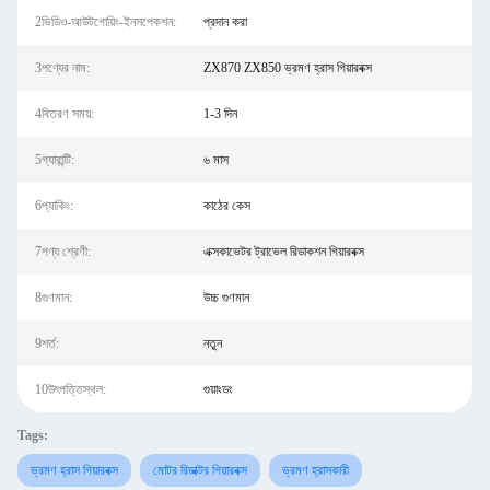
2ভিডিও-আউটগোয়িং-ইনসপেকশন:
প্রদান করা
3পণ্যের নাম:
ZX870 ZX850 ভ্রমণ হ্রাস গিয়ারবক্স
4বিতরণ সময়:
1-3 দিন
5গ্যারান্টি:
৬ মাস
6প্যাকিং:
কাঠের কেস
7পণ্য শ্রেণী:
এক্সকাভেটর ট্রাভেল রিডাকশন গিয়ারবক্স
8গুণমান:
উচ্চ গুণমান
9শর্ত:
নতুন
10উৎপত্তিস্থল:
গুয়াংডং
Tags:
ভ্রমণ হ্রাস গিয়ারবক্স
মোটর রিডাক্টর গিয়ারবক্স
ভ্রমণ হ্রাসকারী