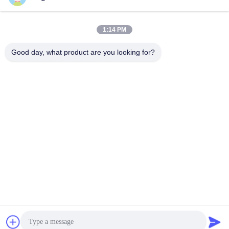
1:14 PM
0086-189-9844-3486
ফোন:
Good day, what product are you looking for?
Guangzhou XinFeng Engineering Machinery
Co., Ltd.
Guangzhou XinFeng Engineering Machinery Co., Ltd.
সেরা দাম পান
একটি উদ্ধৃতি পেতে