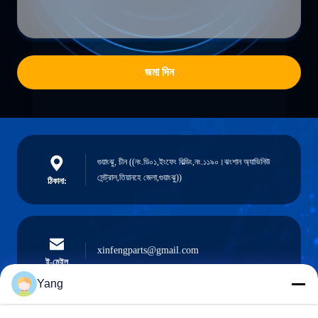
জমা দিন
গুয়াংঝু, চীন ((নং.ডি০১,ইংফেং বিল্ডিং,নং.১১৯০।ঝংশান অ্যাভিনিউ
সেন্ট্রাল,তিয়ানহে জেলা,গুয়াংঝু))
ঠিকানা:
xinfengparts@gmail.com
ই-মেইল
Yang