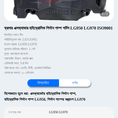
2
/
3
ক্রলার এক্সক্যাভার হাইড্রোলিক পিস্টন পাম্প পার্টস LG950 LG970 ISO9001
উৎপত্তি স্থল: চীন
পরিচিতিমুলক নাম: LIUGONG
মডেল নম্বার: LG950 LG970
ন্যূনতম চাহিদার পরিমাণ: 1 সেট
মূল্য: আলোচনা সাপেক্ষে
প্যাকেজিং বিবরণ: কাঠের বাক্স
ডেলিভারি সময়: 3-8 দিন
পরিশোধের শর্ত: এল/সি, টি/টি, ওয়েস্টার্ন ইউনিয়ন
যোগানের ক্ষমতা: ২০ সেট/মাস
বিস্তারিত
বর্ণনা
বিশেষভাবে তুলে ধরা:
এক্সক্যাভেটর হাইড্রোলিক পিস্টন পাম্প
,
হাইড্রোলিক পিস্টন পাম্প LG950
,
পিস্টন পাম্পের যন্ত্রাংশ LG970
1পণ্যের নাম:
LG950 LG970