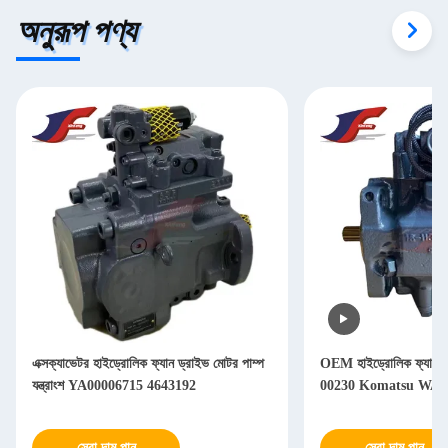
অনুরূপ পণ্য
এক্সক্যাভেটর হাইড্রোলিক ফ্যান ড্রাইভ মোটর পাম্প
OEM হাইড্রোলিক ফ্যান প
যন্ত্রাংশ YA00006715 4643192
00230 Komatsu WA38
সেরা দাম পান
সেরা দাম পান