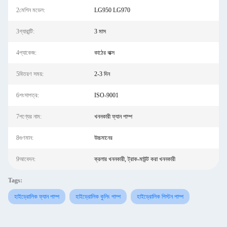
2মেশিন মডেল:
LG950 LG970
3গ্যারান্টি:
3 মাস
4প্যাকেজ:
কাঠের বাক্স
5বিতরণ সময়:
2-3 দিন
6শংসাপত্র:
ISO-9001
7পণ্যের নাম:
খননকারী ফ্যান পাম্প
8গুণমান:
উচ্চমানের
9আবেদন:
ক্রলার খননকারী, ট্রাক-মাউন্ট করা খননকারী
Tags:
হাইড্রোলিক ফ্যান পাম্প
হাইড্রোলিক কুলিং পাম্প
হাইড্রোলিক পিস্টন পাম্প