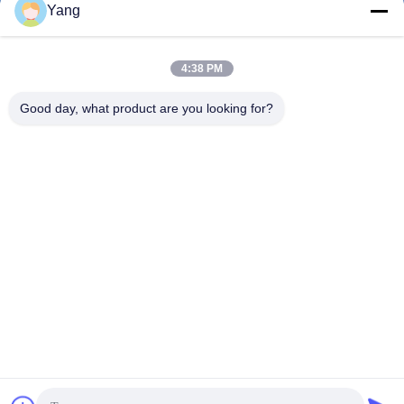
Yang
4:38 PM
0086-189-9844-3486
ফোন:
Good day, what product are you looking for?
Guangzhou XinFeng Engineering Machinery
Co., Ltd.
Guangzhou XinFeng Engineering Machinery Co., Ltd.