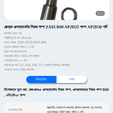
3
/
3
রেক্স্রথ এক্সক্যাভেটর গিয়ার পাম্প ZX65 R60 AP2D25 পাম্প AP2D36 পার্ট
উৎপত্তি স্থল: চীন
পরিচিতিমুলক নাম: Rexroth
মডেল নম্বার: ZX65 ZX70 DH55 R60
ন্যূনতম চাহিদার পরিমাণ: 1 সেট
মূল্য: আলোচনা সাপেক্ষে
প্যাকেজিং বিবরণ: কাঠের কেস প্যাকিং
ডেলিভারি সময়: ৩-৫ দিন
পরিশোধের শর্ত: L/C, D/A, D/P, T/T, ওয়েস্টার্ন ইউনিয়ন, মানিগ্রাম
যোগানের ক্ষমতা: 500-সেট/মাস
বিস্তারিত
বর্ণনা
বিশেষভাবে তুলে ধরা:
জেডএক্স৬৫ এক্সক্যাভেটর গিয়ার পাম্প
,
এক্সক্যাভারের গিয়ার পাম্প R60
,
এপি২ডি২৫ পাম্প
যন্ত্রপাতি মেরামতের কারখানা, উত্পাদন কারখানা, গৃহ ব্যবহার,
1প্রযোজ্য শিল্প:
খুচরা বিক্রয়, নির্মাণ কাজ, শক্তি ও খনি