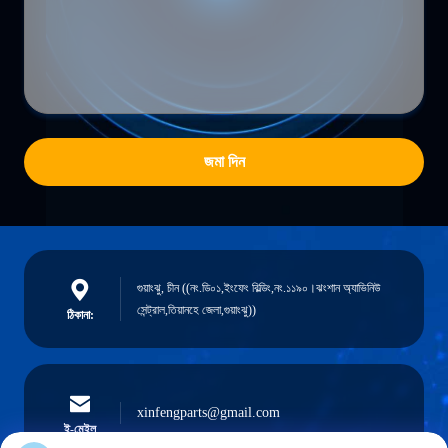
জমা দিন
গুয়াংঝু, চীন ((নং.ডি০১,ইংফেং বিল্ডিং,নং.১১৯০।ঝংশান অ্যাভিনিউ
সেন্ট্রাল,তিয়ানহে জেলা,গুয়াংঝু))
ঠিকানা:
xinfengparts@gmail.com
ই-মেইল