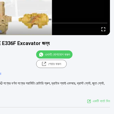
6E E336F Excavator জন্য
এখনই যোগাযোগ করুন
শেয়ার করুন
টর
্ণনা পণ্যের পরামিতি রোটারি গ্রুপ, ড্রাইভ শ্যাফ্ট এফআর, থ্রাস্ট প্লেট, জুতা প্লেট,
একটি বার্তা দিন