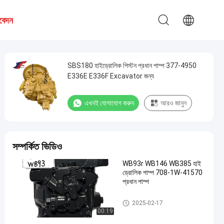
বেদন
SBS180 হাইড্রোলিক পিস্টন প্রধান পাম্প 377-4950
E336E E336F Excavator জন্য
এখনই যোগাযোগ করুন
আরও জানুন
সম্পর্কিত ভিডিও
WB93r WB146 WB385 হাই
ড্রোলিক পাম্প 708-1W-41570
প্রধান পাম্প
খননকারী জলবাহী পাম্প
2025-02-17
00:19