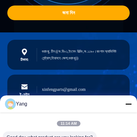
জমা দিন
গুয়াংঝু, চীন ((নং.ডি০১,ইংফেং বিল্ডিং,নং.১১৯০।ঝংশান অ্যাভিনিউ
সেন্ট্রাল,তিয়ানহে জেলা,গুয়াংঝু))
ঠিকানা:
xinfengparts@gmail.com
ই-মেইল
Yang
11:14 AM
0086-189-9844-3486
ফোন: