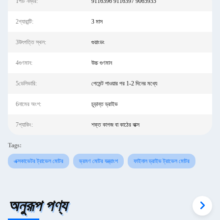
1পার্ট নম্বর:
9116396 9116397 9065935
2গ্যারান্টি:
3 মাস
3উৎপত্তি স্থল:
গুয়াংডং
4গুণমান:
উচ্চ গুণমান
5ডেলিভারি:
পেমেন্ট পাওয়ার পর 1-2 দিনের মধ্যে
6নামের অংশ:
চূড়ান্ত ড্রাইভ
7প্যাকিং:
শক্ত কাগজ বা কাঠের বাক্স
Tags:
এক্সকাভেটর ট্রাভেল মোটর
ভ্রমণ মোটর যন্ত্রাংশ
ফাইনাল ড্রাইভ ট্রাভেল মোটর
অনুরূপ পণ্য