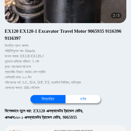
2
/
3
EX120 EX120-1 Excavator Travel Motor 9065935 9116396
9116397
উৎপত্তি স্থল: জাপান
পরিচিতিমুলক নাম: Hitachi
মডেল নম্বার: EX120 EX120-1
ন্যূনতম চাহিদার পরিমাণ: 1 সেট
মূল্য: আলোচনা সাপেক্ষে
প্যাকেজিং বিবরণ: কাঠের কেস প্যাকিং
ডেলিভারি সময়: ৩-৫ দিন
পরিশোধের শর্ত: L/C, D/A, D/P, T/T, ওয়েস্টার্ন ইউনিয়ন, মানিগ্রাম
যোগানের ক্ষমতা: 500-সেট/মাস
বিস্তারিত
বর্ণনা
বিশেষভাবে তুলে ধরা:
EX120 এক্সক্যাভেটর ট্রাভেল মোটর
,
এক্সএক্স১২০-১ এক্সক্যাভেটর ট্রাভেল মোটর
,
9065935