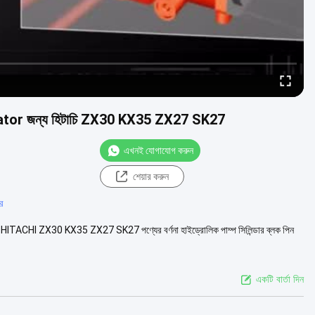
or জন্য হিটাচি ZX30 KX35 ZX27 SK27
এখনই যোগাযোগ করুন
শেয়ার করুন
টর
HI ZX30 KX35 ZX27 SK27 পণ্যের বর্ণনা হাইড্রোলিক পাম্প সিলিন্ডার ব্লক পিন
একটি বার্তা দিন