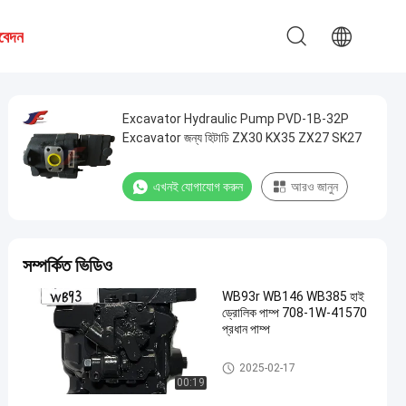
বেদন
Excavator Hydraulic Pump PVD-1B-32P
Excavator জন্য হিটাচি ZX30 KX35 ZX27 SK27
এখনই যোগাযোগ করুন
আরও জানুন
সম্পর্কিত ভিডিও
WB93r WB146 WB385 হাই
ড্রোলিক পাম্প 708-1W-41570
প্রধান পাম্প
খননকারী জলবাহী পাম্প
2025-02-17
00:19