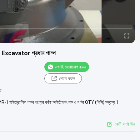
Excavator প্রধান পাম্প
এখনই যোগাযোগ করুন
শেয়ার করুন
টর
লিক পাম্প পণ্যের বর্ণনা আইটেম নং নাম ও বর্ণনা QTY (পিসি) মন্তব্য 1
একটি বার্তা দিন