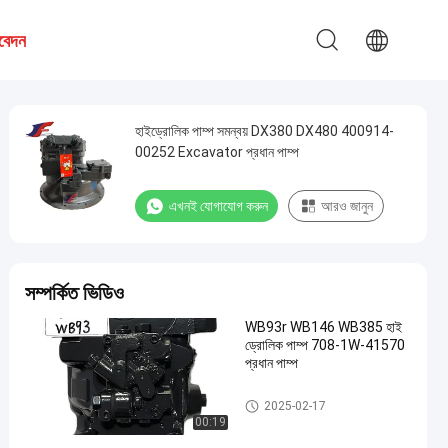
বেদন
হাইড্রোলিক পাম্প সমন্বয় DX380 DX480 400914-
00252 Excavator প্রধান পাম্প
এখনই যোগাযোগ করুন
আরও জানুন
সম্পর্কিত ভিডিও
WB93r WB146 WB385 হাই
ড্রোলিক পাম্প 708-1W-41570
প্রধান পাম্প
খননকারী জলবাহী পাম্প
2025-02-17
00:19